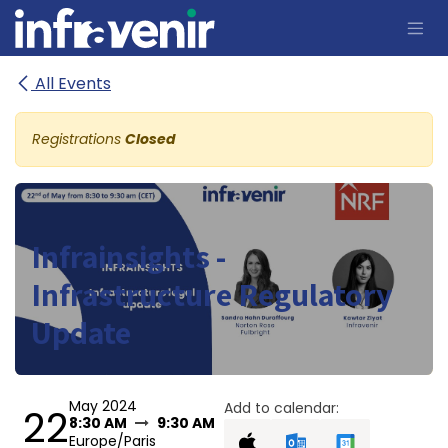
Skip to Content
All Events
Registrations
Closed
Infrainsights -
Infrastructure Regulatory
Update
May 2024
Add to calendar:
22
8:30 AM
9:30 AM
Europe/Paris