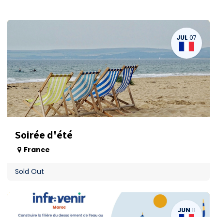
JUL
07
Soirée d'été
France
Sold Out
JUN
11