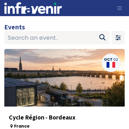
Skip to Content
Events
OCT
02
Cycle Région - Bordeaux
France