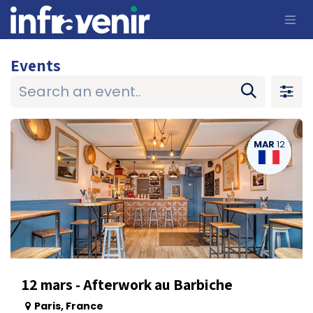
Skip to Content
Events
MAR
12
12 mars - Afterwork au Barbiche
Paris
,
France