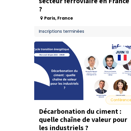
secteur ferroviaire en France
?
Paris
,
France
Inscriptions terminées
JUIN
18
Conférenc
Décarbonation du ciment :
quelle chaîne de valeur pour
les industriels ?