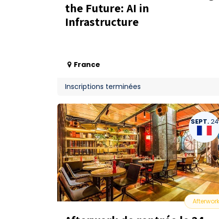
the Future: AI in
Infrastructure
France
Inscriptions terminées
SEPT.
24
Afterwor