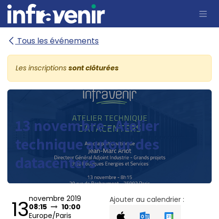
Se rendre au contenu
Tous les événements
Les inscriptions
sont clôturées
13 novembre - Atelier
technique autour des
datacenters
novembre 2019
Ajouter au calendrier :
13
08:15
10:00
Europe/Paris