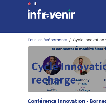
Se rendre au contenu
LE CLUB
LE BUREAU
ÉVÉNEMENTS
PUB
Tous les événements
Cycle Innovation
Cycle Innovati
recharge
Conférence Innovation - Borne