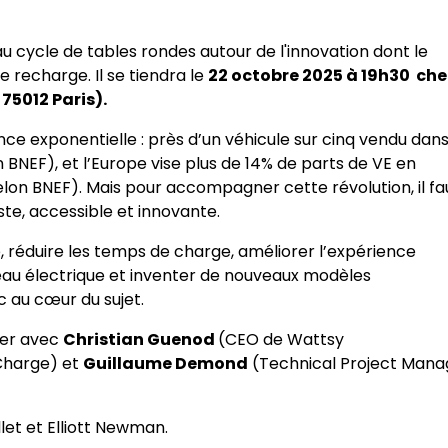
u cycle de tables rondes autour de l'innovation dont le
recharge. Il se tiendra le
22 octobre 2025 à 19h30 che
75012 Paris).
nce exponentielle : près d’un véhicule sur cinq vendu dans
BNEF), et l’Europe vise plus de 14% de parts de VE en
selon BNEF). Mais pour accompagner cette révolution, il fa
te, accessible et innovante.
te, réduire les temps de charge, améliorer l’expérience
éseau électrique et inventer de nouveaux modèles
c au cœur du sujet.
ger avec
Christian Guenod
(CEO de Wattsy
Charge) et
Guillaume Demond
(Technical Project Mana
et et Elliott Newman.