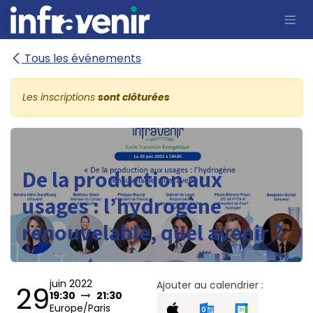
Se rendre au contenu
Tous les événements
Les inscriptions
sont clôturées
De la production aux
usages : l’hydrogène
renouvelable, quel avenir ?
juin 2022
Ajouter au calendrier :
29
19:30
21:30
Europe/Paris