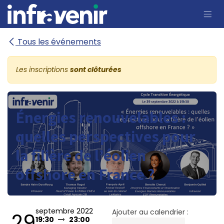
Se rendre au contenu
Tous les événements
Les inscriptions
sont clôturées
Énergies renouvelables :
quelles perspectives pour
la filière de l’éolien
offshore en France ?
septembre 2022
Ajouter au calendrier :
29
19:30
23:00