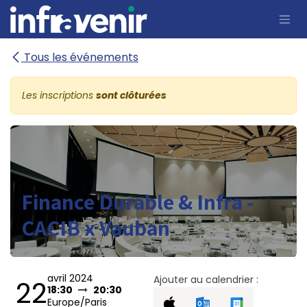
Se rendre au contenu
Tous les événements
Les inscriptions
sont clôturées
Finance Durable & Infra -
CACIB x Vauban
avril 2024
Ajouter au calendrier :
22
18:30
20:30
Europe/Paris