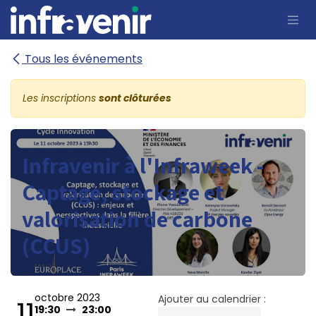
Se rendre au contenu
Tous les événements
Les inscriptions
sont clôturées
Infravenir à l'Infraweek -
Captage, stockage et
valorisation de carbone
(CCUS)
octobre 2023
Ajouter au calendrier :
11
19:30
23:00