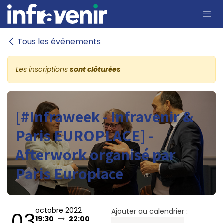
Se rendre au contenu
Tous les événements
Les inscriptions
sont clôturées
[#Infraweek - Infravenir &
Paris EUROPLACE] -
Afterwork organisé par
Paris Europlace
octobre 2022
Ajouter au calendrier :
03
19:30
22:00