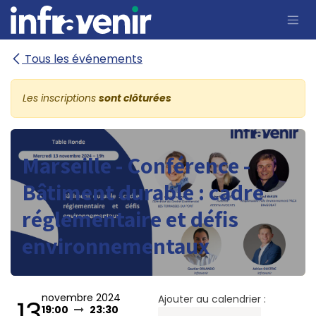
Se rendre au contenu
Tous les événements
Les inscriptions
sont clôturées
Marseille - Conférence -
Bâtiment durable : cadre
réglementaire et défis
environnementaux
novembre 2024
Ajouter au calendrier :
13
19:00
23:30