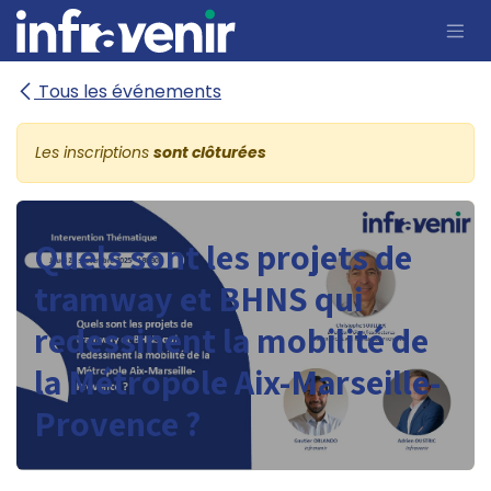
Se rendre au contenu
Tous les événements
Les inscriptions
sont clôturées
Quels sont les projets de
tramway et BHNS qui
redessinent la mobilité de
la Métropole Aix-Marseille-
Provence ?