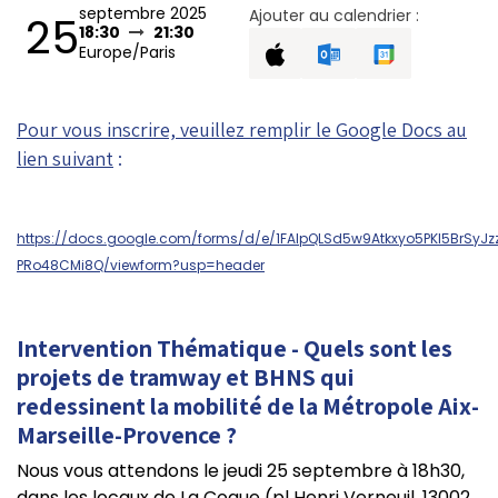
septembre 2025
Ajouter au calendrier :
25
18:30
21:30
Europe/Paris
Pour vous inscrire, veuillez remplir le Google Docs au
lien suivant
:
https://docs.google.com/forms/d/e/1FAIpQLSd5w9Atkxyo5PKI5BrSyJ
PRo48CMi8Q/viewform?usp=header
Intervention Thématique - Quels sont les
projets de tramway et BHNS qui
redessinent la mobilité de la Métropole Aix-
Marseille-Provence ?
Nous vous attendons le jeudi 25 septembre à 18h30,
dans les locaux de La Coque (pl Henri Verneuil, 13002