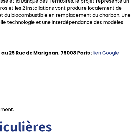
e et la Banque des Territoires, le projet représente un
ros et les 2 installations vont produire localement de
ue et du biocombustible en remplacement du charbon. Une
lle technologie et une interdépendance des modèles
s au 25 Rue de Marignan, 75008 Paris
:
lien Google
r
ement.
iculières