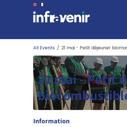
Skip to Content
THE CLUB
THE BOARD
EVENTS
NEWS
All Events
21 mai - Petit déjeuner biom
21 mai - Petit
biocombustibl
Information