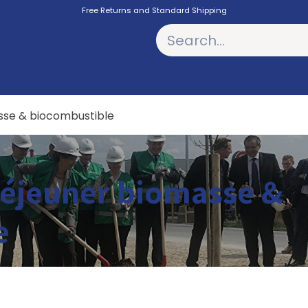
Free Returns and Standard Shipping
PODCASTS
asse & biocombustible
 déjeuner biomasse &
e