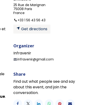
25 Rue de Marignan
75008 Paris
France
+33 1 56 43 56 43
Get directions
e et
Organizer
Infravenir
infravenir@gmail.com
Share
ale
Find out what people see and say
about this event, and join the
conversation.
que
.