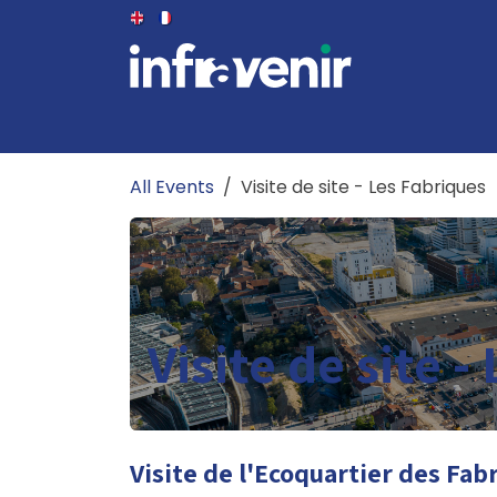
Skip to Content
THE CLUB
THE BOARD
EVENTS
NEWS
All Events
Visite de site - Les Fabriques
Visite de site -
Visite de l'Ecoquartier des Fab