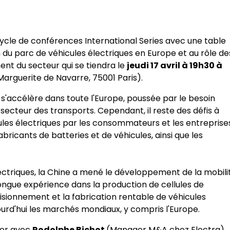
cycle de conférences International Series avec une table
 du parc de véhicules électriques en Europe et au rôle de
nt du secteur qui se tiendra le
jeudi 17 avril à 19h30
à
Marguerite de Navarre, 75001 Paris).
s s'accélère dans toute l'Europe, poussée par le besoin
secteur des transports. Cependant, il reste des défis à
ules électriques par les consommateurs et les entreprise
bricants de batteries et de véhicules, ainsi que les
.
ctriques, la Chine a mené le développement de la mobili
longue expérience dans la production de cellules de
visionnement et la fabrication rentable de véhicules
ourd'hui les marchés mondiaux, y compris l'Europe.
ger avec
Rodolphe Bichot
(Manager M&A chez Electra),