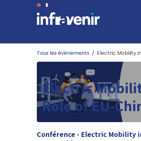
Se rendre au contenu
LE CLUB
LE BUREAU
ÉVÉNEMENTS
PUB
Tous les événements
Electric Mobility
Electric Mobili
Role of EU-Chi
Conférence - Electric Mobility 