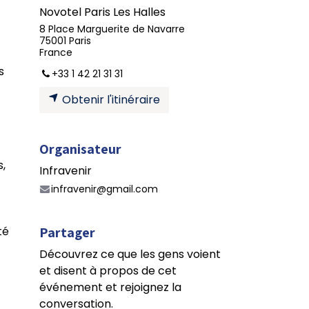
Novotel Paris Les Halles
8 Place Marguerite de Navarre
75001 Paris
France
s
+33 1 42 21 31 31
Obtenir l'itinéraire
Organisateur
s,
Infravenir
infravenir@gmail.com
Partager
té
Découvrez ce que les gens voient
et disent à propos de cet
événement et rejoignez la
conversation.